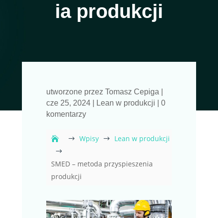
ia produkcji
utworzone przez
Tomasz Cepiga
|
cze 25, 2024
|
Lean w produkcji
|
0
komentarzy
Wpisy
Lean w produkcji
$
$
$
SMED – metoda przyspieszenia
produkcji