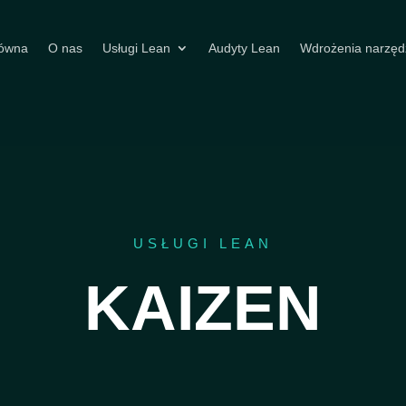
łówna
O nas
Usługi Lean
Audyty Lean
Wdrożenia narzęd
USŁUGI LEAN
KAIZEN