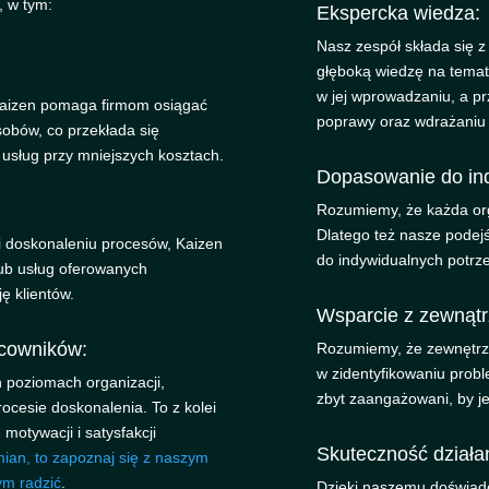
, w tym:
Ekspercka wiedza:
Nasz zespół składa się 
głęboką wiedzę na temat
w jej wprowadzaniu, a p
Kaizen pomaga firmom osiągać
poprawy oraz wdrażaniu s
obów, co przekłada się
 usług przy mniejszych kosztach.
Dopasowanie do ind
Rozumiemy, że każda org
Dlatego też nasze podejś
i doskonaleniu procesów, Kaizen
do indywidualnych potrze
ub usług oferowanych
ję klientów.
Wsparcie z zewnątr
cowników:
Rozumiemy, że zewnętrz
w zidentyfikowaniu prob
 poziomach organizacji,
zbyt zaangażowani, by je
ocesie doskonalenia. To z kolei
otywacji i satysfakcji
Skuteczność działa
mian, to zapoznaj się z naszym
ym radzić
.
Dzięki naszemu doświadc