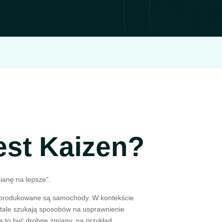
est Kaizen?
ianę na lepsze”.
 produkowane są samochody. W kontekście
 stale szukają sposobów na usprawnienie
 to być drobne zmiany, na przykład