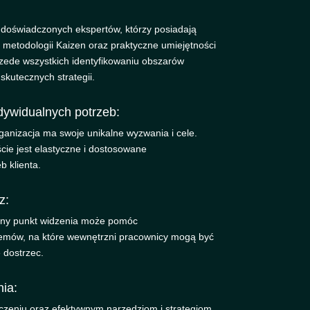
z doświadczonych ekspertów, którzy posiadają
 metodologii Kaizen oraz praktyczne umiejętności
rzede wszystkich identyfikowaniu obszarów
kutecznych strategii.
ywidualnych potrzeb:
anizacja ma swoje unikalne wyzwania i cele.
cie jest elastyczne i dostosowane
b klienta.
z:
ny punkt widzenia może pomóc
lemów, na które wewnętrzni pracownicy mogą być
 dostrzec.
nia:
zeniu oraz efektywnym narzędziom i strategiom,