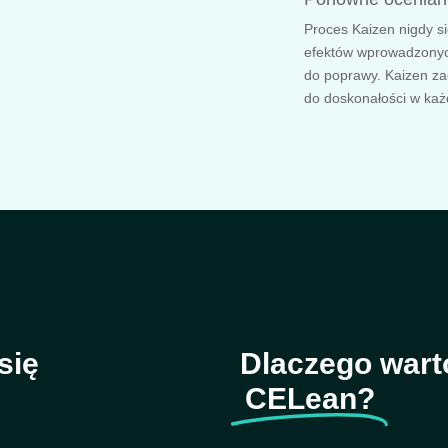
Proces Kaizen nigdy si
efektów wprowadzonyc
do poprawy. Kaizen za
do doskonałości w każd
się
Dlaczego war
CELean?