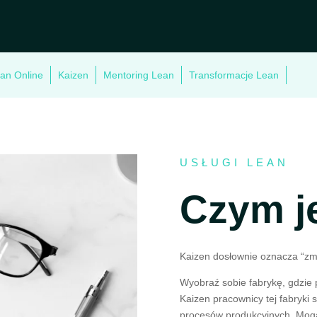
an Online
Kaizen
Mentoring Lean
Transformacje Lean
USŁUGI LEAN
Czym j
Kaizen dosłownie oznacza “zm
Wyobraź sobie fabrykę, gdzie
Kaizen pracownicy tej fabryki
procesów produkcyjnych. Mogą