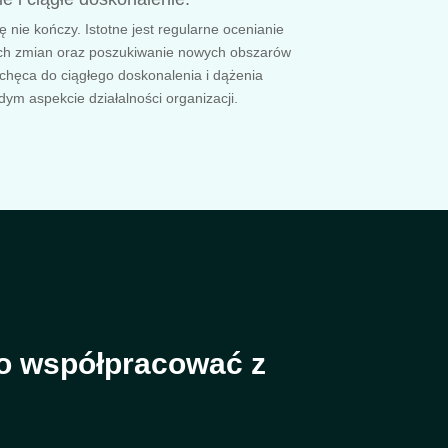
ę nie kończy. Istotne jest regularne ocenianie
h zmian oraz poszukiwanie nowych obszarów
chęca do ciągłego doskonalenia i dążenia
ym aspekcie działalności organizacji.
to współpracować z