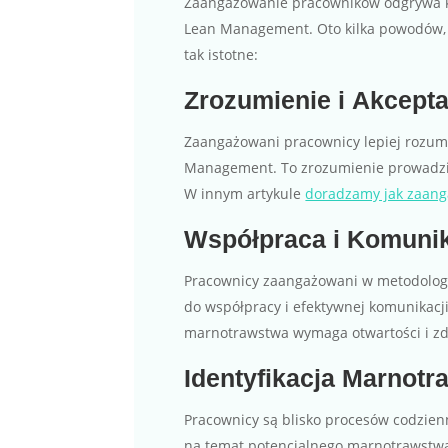
Zaangażowanie pracowników odgrywa kl
Lean Management. Oto kilka powodów,
tak istotne:
Zrozumienie i Akcept
Zaangażowani pracownicy lepiej rozumie
Management. To zrozumienie prowadzi 
W innym artykule
doradzamy jak zaan
Współpraca i Komuni
Pracownicy zaangażowani w metodolog
do współpracy i efektywnej komunikacj
marnotrawstwa wymaga otwartości i zdo
Identyfikacja Marnot
Pracownicy są blisko procesów codzienn
na temat potencjalnego marnotrawstwa. 