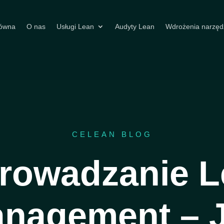
łówna
O nas
Usługi Lean
Audyty Lean
Wdrożenia narzęd
CELEAN BLOG
rowadzanie L
nagement – 