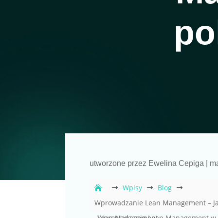
po
utworzone przez
Ewelina Cepiga
|
ma
Wpisy
Blog
$
$
$
Wprowadzanie Lean Management – Ja