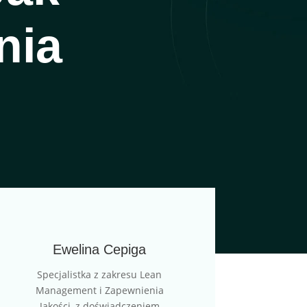
nia
Ewelina Cepiga
Specjalistka z zakresu Lean
Management i Zapewnienia
Jakości, z doświadczeniem