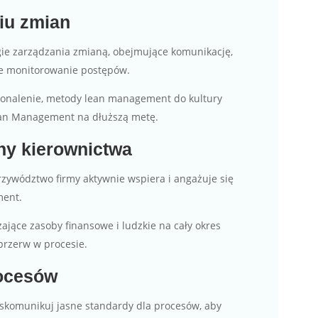
iu zmian
gie zarządzania zmianą, obejmujące komunikację,
ne monitorowanie postępów.
skonalenie, metody lean management do kultury
ean Management na dłuższą metę.
ny kierownictwa
przywództwo firmy aktywnie wspiera i angażuje się
ment.
zające zasoby finansowe i ludzkie na cały okres
przerw w procesie.
rocesów
 skomunikuj jasne standardy dla procesów, aby