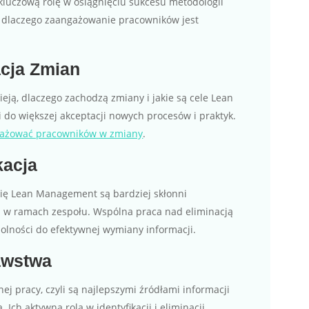
uczową rolę w osiągnięciu sukcesu metodologii
 dlaczego zaangażowanie pracowników jest
acja Zmian
ją, dlaczego zachodzą zmiany i jakie są cele Lean
do większej akceptacji nowych procesów i praktyk.
gażować pracowników w zmiany
.
kacja
ię Lean Management są bardziej skłonni
i w ramach zespołu. Wspólna praca nad eliminacją
lności do efektywnej wymiany informacji.
rawstwa
ej pracy, czyli są najlepszymi źródłami informacji
Ich aktywna rola w identyfikacji i eliminacji