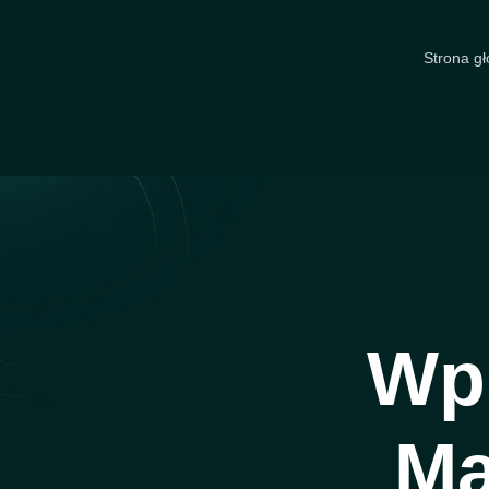
Strona g
Wp
Ma