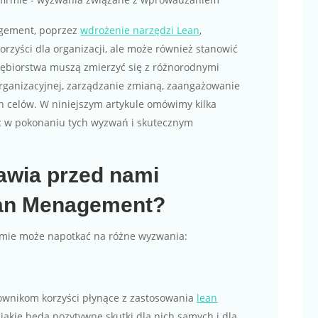
gement, poprzez
wdrożenie narzędzi Lean
,
korzyści dla organizacji, ale może również stanowić
ębiorstwa muszą zmierzyć się z różnorodnymi
organizacyjnej, zarządzanie zmianą, zaangażowanie
ch celów. W niniejszym artykule omówimy kilka
óc w pokonaniu tych wyzwań i skutecznym
awia przed nami
an Menagement?
mie może napotkać na różne wyzwania:
ownikom korzyści płynące z zastosowania
lean
jakie będą pozytywne skutki dla nich samych i dla