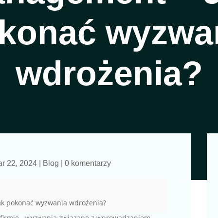
konać wyzwa
wdrożenia?
r 22, 2024
|
Blog
|
0 komentarzy
k pokonać wyzwania wdrożenia?