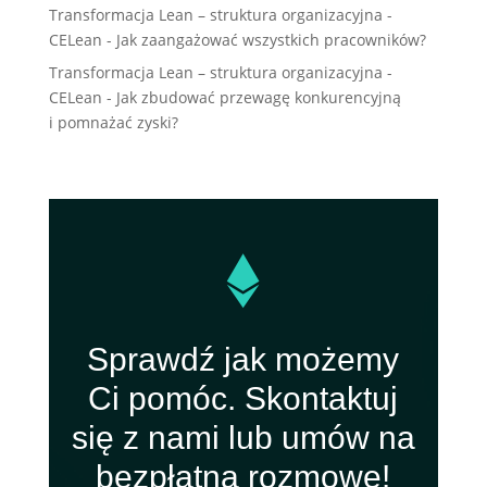
Transformacja Lean – struktura organizacyjna -
CELean
-
Jak zaangażować wszystkich pracowników?
Transformacja Lean – struktura organizacyjna -
CELean
-
Jak zbudować przewagę konkurencyjną
i pomnażać zyski?

Sprawdź jak możemy
Ci pomóc. Skontaktuj
się z nami lub umów na
bezpłatną rozmowę!